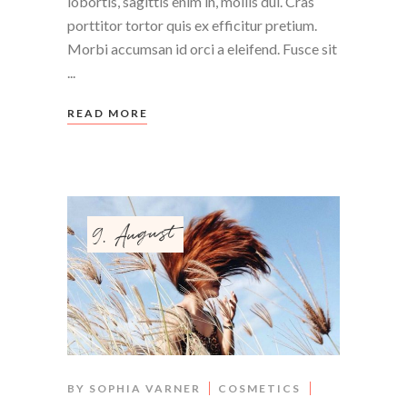
lobortis, sagittis enim in, mollis dui. Cras
porttitor tortor quis ex efficitur pretium.
Morbi accumsan id orci a eleifend. Fusce sit
READ MORE
9. August
BY
SOPHIA VARNER
COSMETICS